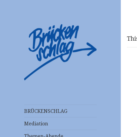
Thi
Mediationsstelle
Brückenschlag
e.V.
BRÜCKENSCHLAG
Mediation
Themen-Abende