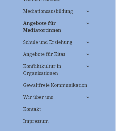
untermenü
Mediationsausbildung
anzeigen
untermenü
Angebote für
anzeigen
Mediator:innen
untermenü
Schule und Erziehung
anzeigen
untermenü
Angebote für Kitas
anzeigen
untermenü
Konfliktkultur in
anzeigen
Organisationen
Gewaltfreie Kommunikation
untermenü
Wir über uns
anzeigen
Kontakt
Impressum