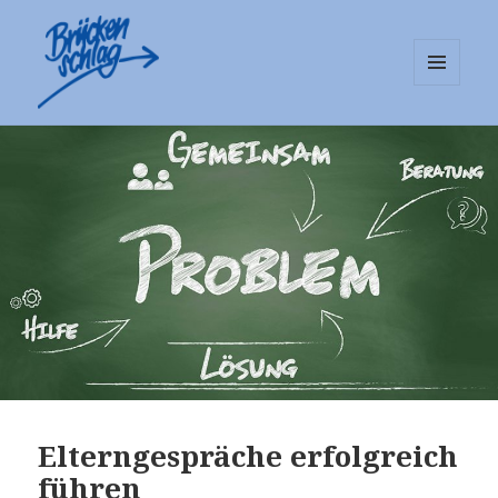
MENÜ
UND
Mediationsstelle Brückenschlag
WIDGETS
e.V.
Elterngespräche erfolgreich
führen