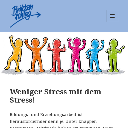
MENÜ
UND
Mediationsstelle Brückenschlag
WIDGETS
e.V.
Weniger Stress mit dem
Stress!
Bildungs- und Erziehungsarbeit ist
herausfordernder denn je. Unter knappen
Ressourcen, Zeitdruck, hohen Erwartungen, Enge,